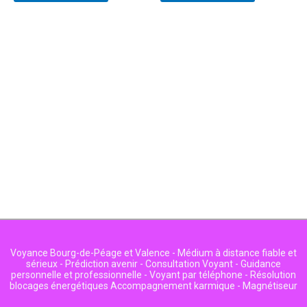
Voyance Bourg-de-Péage et Valence - Médium à distance fiable et
sérieux - Prédiction avenir - Consultation Voyant - Guidance
personnelle et professionnelle - Voyant par téléphone - Résolution
blocages énergétiques Accompagnement karmique - Magnétiseur