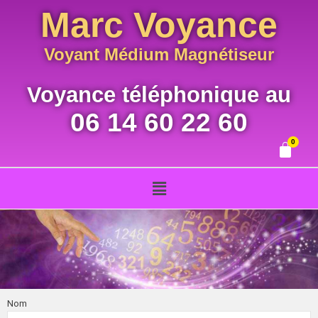
Aller
Marc Voyance
au
contenu
Voyant Médium Magnétiseur
Voyance téléphonique au
06 14 60 22 60
Menu
Nom