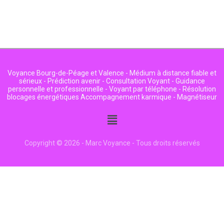
Voyance Bourg-de-Péage et Valence - Médium à distance fiable et
sérieux - Prédiction avenir - Consultation Voyant - Guidance
personnelle et professionnelle - Voyant par téléphone - Résolution
blocages énergétiques Accompagnement karmique - Magnétiseur
Menu
Copyright © 2026 - Marc Voyance - Tous droits réservés